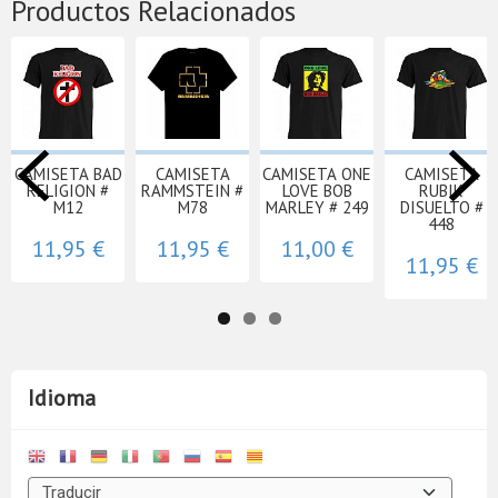
Productos Relacionados
CAMISETA BAD
CAMISETA
CAMISETA ONE
CAMISETA
RELIGION #
RAMMSTEIN #
LOVE BOB
RUBIK
M12
M78
MARLEY # 249
DISUELTO #
448
11,95 €
11,95 €
11,00 €
11,95 €
Idioma