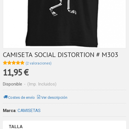
CAMISETA SOCIAL DISTORTION # M303
★★★★★
★★★★★
(2 valoraciones)
11,95 €
Disponible
-
(Imp. Incluidos)
Costes de envío
Ver descripción
Marca
:
CAMISETAS
TALLA