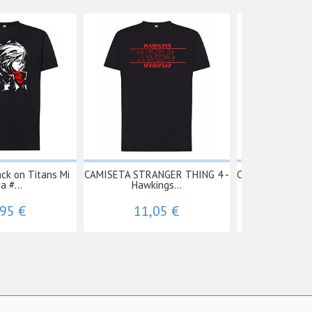
ck on Titans Mi
CAMISETA STRANGER THING 4 -
Camiseta - Drag
a #...
Hawkings...
1011
,95 €
11,05 €
11,