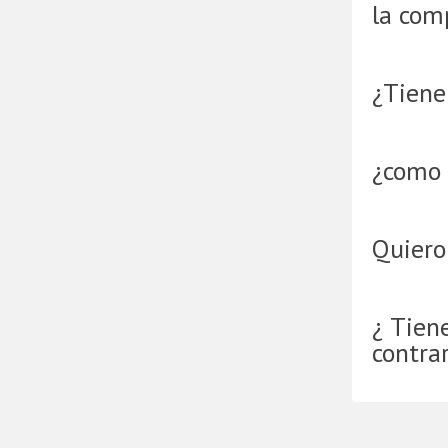
la com
¿Tienen
¿como 
Quiero
¿ Tien
contra