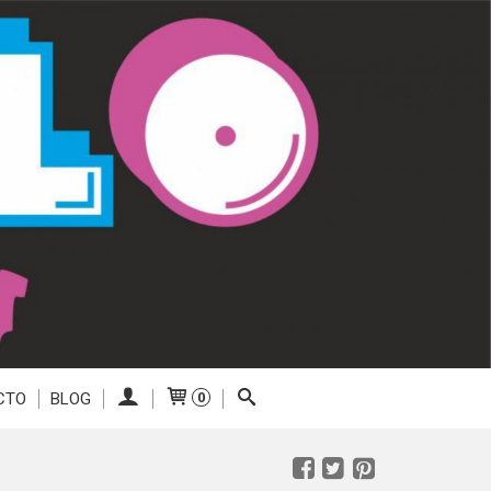
CTO
BLOG
0