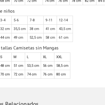
68 cm
70 cm
72 cm
74 cm
76 cm
78 cm
82 cm
84 
e niños
3-4
5-6
7-8
9-11
12-14
32 cm
35,5 cm
38 cm
41 cm
43,5 cm
44 cm
49 cm
52,5 cm
58 cm
61 cm
 tallas Camisetas sin Mangas
S
M
L
XL
XXL
48 cm
51 cm
53,5 cm
56 cm
58,5 cm
70 cm
72 cm
74 cm
76 cm
80 cm
os Relacionados