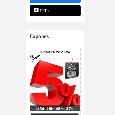
TikTok
Cupones
PRIMERA COMPRA
-5%
145d
18h
48m
36s