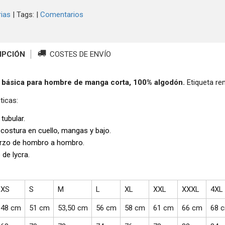
ias
|
Tags:
|
Comentarios
IPCIÓN
COSTES DE ENVÍO
 básica para hombre de manga corta, 100% algodón.
Etiqueta re
ticas:
 tubular.
 costura en cuello, mangas y bajo.
rzo de hombro a hombro.
 de lycra.
XS
S
M
L
XL
XXL
XXXL
4XL
48 cm
51 cm
53,50 cm
56 cm
58 cm
61 cm
66 cm
68 