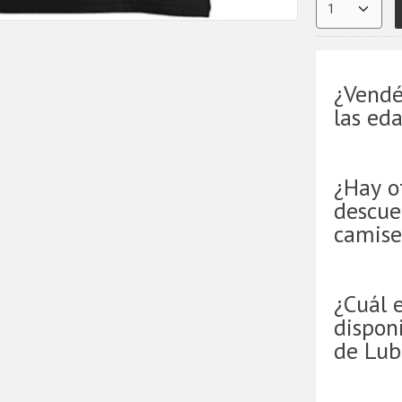
¿Vendé
las ed
¿Hay o
descue
camise
¿Cuál 
disponi
de Lub