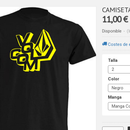
CAMISETA
11,00 €
Disponible
-
(
Costes de 
Talla
Color
Manga