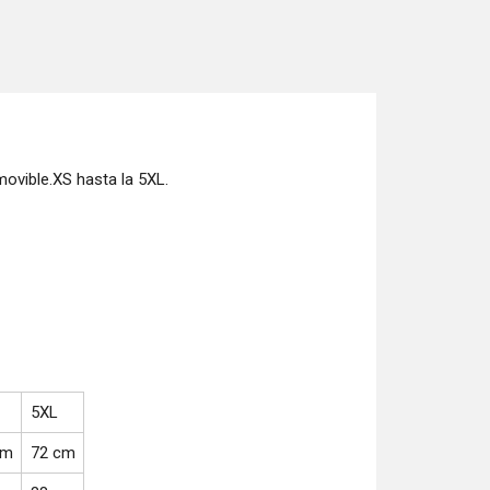
movible.XS hasta la 5XL.
5XL
cm
72 cm