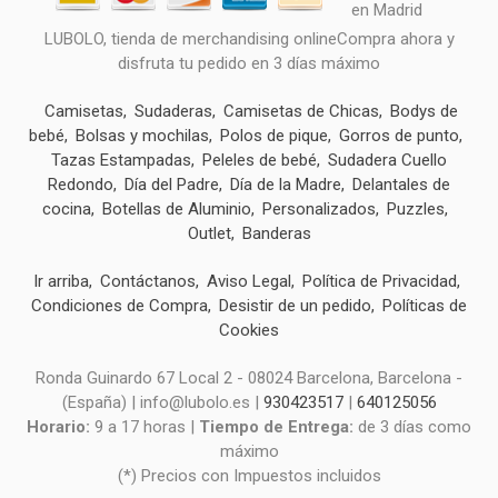
LUBOLO, tienda de merchandising onlineCompra ahora y
disfruta tu pedido en 3 días máximo
Camisetas
Sudaderas
Camisetas de Chicas
Bodys de
bebé
Bolsas y mochilas
Polos de pique
Gorros de punto
Tazas Estampadas
Peleles de bebé
Sudadera Cuello
Redondo
Día del Padre
Día de la Madre
Delantales de
cocina
Botellas de Aluminio
Personalizados
Puzzles
Outlet
Banderas
Ir arriba
Contáctanos
Aviso Legal
Política de Privacidad
Condiciones de Compra
Desistir de un pedido
Políticas de
Cookies
Ronda Guinardo 67 Local 2 - 08024 Barcelona, Barcelona -
(España) | info@lubolo.es |
930423517
|
640125056
Horario:
9 a 17 horas |
Tiempo de Entrega:
de 3 días como
máximo
(*) Precios con Impuestos incluidos