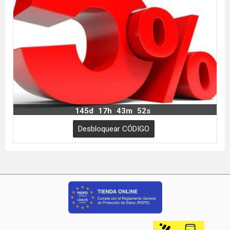
145d
17h
43m
51s