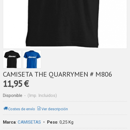
CAMISETA THE QUARRYMEN # M806
11,95 €
Disponible
-
(Imp. Incluidos)
Costes de envío
Ver descripción
Marca
:
CAMISETAS
•
Peso
:
0,25 Kg