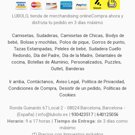
LUBOLO, tienda de merchandising onlineCompra ahora y
disfruta tu pedido en 3 días máximo
Camisetas
Sudaderas
Camisetas de Chicas
Bodys de
bebé
Bolsas y mochilas
Polos de pique
Gorros de punto
Tazas Estampadas
Peleles de bebé
Sudadera Cuello
Redondo
Día del Padre
Día de la Madre
Delantales de
cocina
Botellas de Aluminio
Personalizados
Puzzles
Outlet
Banderas
Ir arriba
Contáctanos
Aviso Legal
Política de Privacidad
Condiciones de Compra
Desistir de un pedido
Políticas de
Cookies
Ronda Guinardo 67 Local 2 - 08024 Barcelona, Barcelona -
(España) | info@lubolo.es |
930423517
|
640125056
Horario:
9 a 17 horas |
Tiempo de Entrega:
de 3 días como
máximo
(*) Precios con Impuestos incluidos