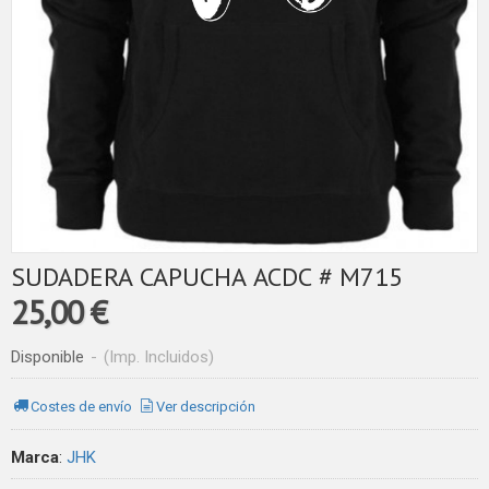
SUDADERA CAPUCHA ACDC # M715
25,00 €
Disponible
-
(Imp. Incluidos)
Costes de envío
Ver descripción
Marca
:
JHK