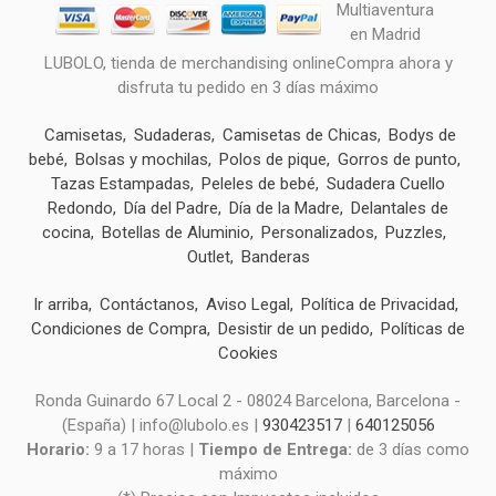
LUBOLO, tienda de merchandising onlineCompra ahora y
disfruta tu pedido en 3 días máximo
Camisetas
Sudaderas
Camisetas de Chicas
Bodys de
bebé
Bolsas y mochilas
Polos de pique
Gorros de punto
Tazas Estampadas
Peleles de bebé
Sudadera Cuello
Redondo
Día del Padre
Día de la Madre
Delantales de
cocina
Botellas de Aluminio
Personalizados
Puzzles
Outlet
Banderas
Ir arriba
Contáctanos
Aviso Legal
Política de Privacidad
Condiciones de Compra
Desistir de un pedido
Políticas de
Cookies
Ronda Guinardo 67 Local 2 - 08024 Barcelona, Barcelona -
(España) | info@lubolo.es |
930423517
|
640125056
Horario:
9 a 17 horas |
Tiempo de Entrega:
de 3 días como
máximo