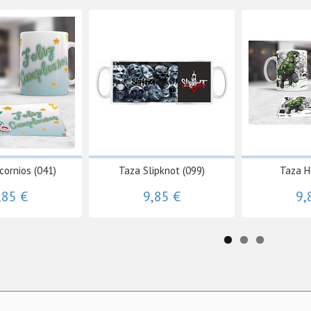
cornios (041)
Taza Slipknot (099)
Taza H
,85 €
9,85 €
9,