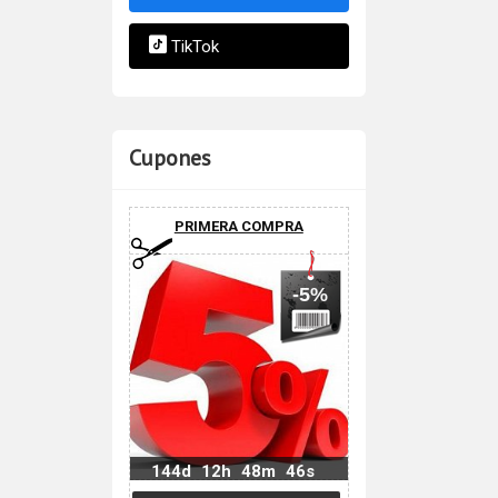
TikTok
Cupones
PRIMERA COMPRA
-5%
144d
12h
48m
45s