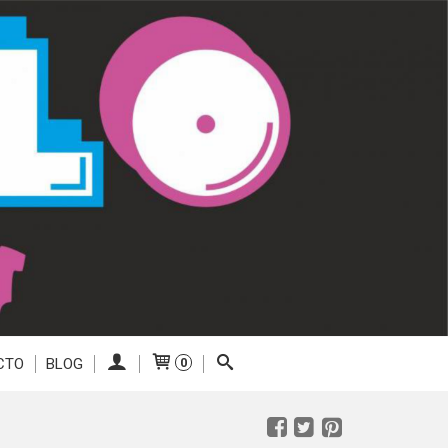
CTO
BLOG
0