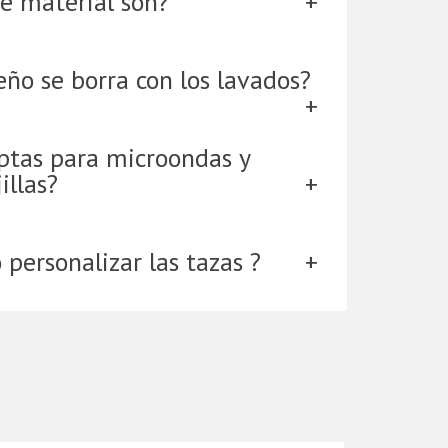
e material son?
eño se borra con los lavados?
aptas para microondas y
illas?
personalizar las tazas ?