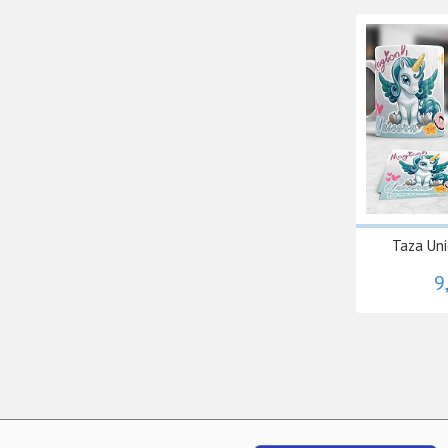
Taza Uni
9