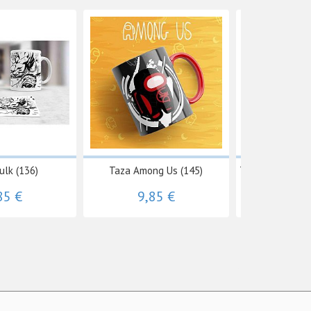
ulk (136)
Taza Among Us (145)
Taza Breaking B
85 €
9,85 €
9,8