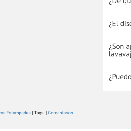
¿De qu
¿El dis
​¿Son 
lavavaj
¿Puedo 
zas Estampadas
|
Tags:
|
Comentarios