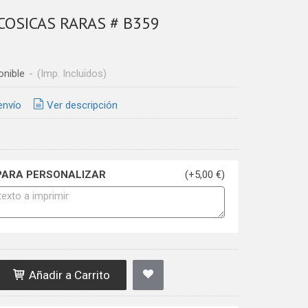
COSICAS RARAS # B359
onible
-
(Imp. Incluidos)
envío
Ver descripción
PARA PERSONALIZAR
(+5,00 €)
Añadir a Carrito