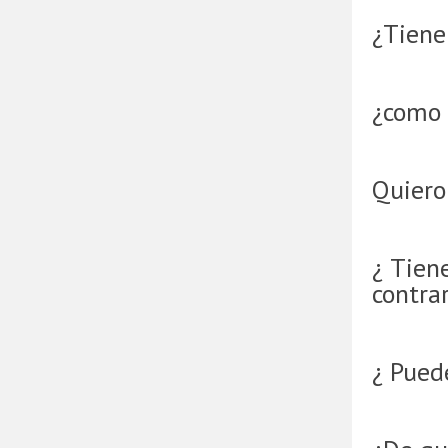
¿Tienen
¿como 
Quiero
¿ Tien
contra
¿ Pued