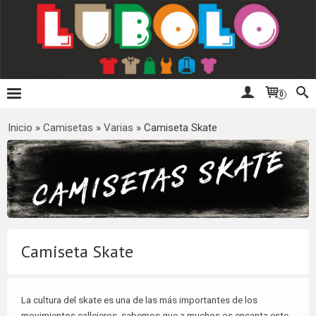
0
Inicio
»
Camisetas
»
Varias
»
Camiseta Skate
Camiseta Skate
La cultura del skate es una de las más importantes de los
movimientos callejeros, sabemos que a muchos os encanta este