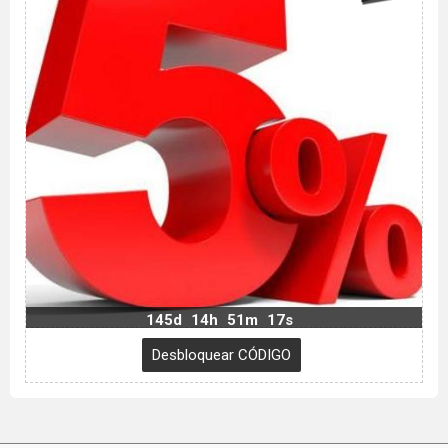
145d
14h
51m
16s