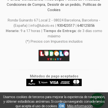
Condiciones de Compra
Desistir de un pedido
Políticas de
Cookies
Ronda Guinardo 67 Local 2 - 08024 Barcelona, Barcelona -
(España) | info@lubolo.es |
930423517
|
640125056
Horario:
9 a 17 horas |
Tiempo de Entrega:
de 3 días como
máximo
(*) Precios con Impuestos incluidos
Métodos de pago aceptados
Usamos cookies de terceros para mejorar la experiencia de navegación,
y obtener estadísticas anónimas. Si continúa navegando consideramos
que acepta el uso de cookies.
OK
Más información