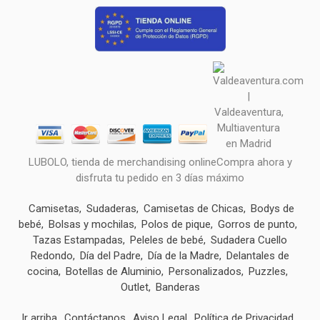
LUBOLO, tienda de merchandising onlineCompra ahora y
disfruta tu pedido en 3 días máximo
Camisetas
Sudaderas
Camisetas de Chicas
Bodys de
bebé
Bolsas y mochilas
Polos de pique
Gorros de punto
Tazas Estampadas
Peleles de bebé
Sudadera Cuello
Redondo
Día del Padre
Día de la Madre
Delantales de
cocina
Botellas de Aluminio
Personalizados
Puzzles
Outlet
Banderas
Ir arriba
Contáctanos
Aviso Legal
Política de Privacidad