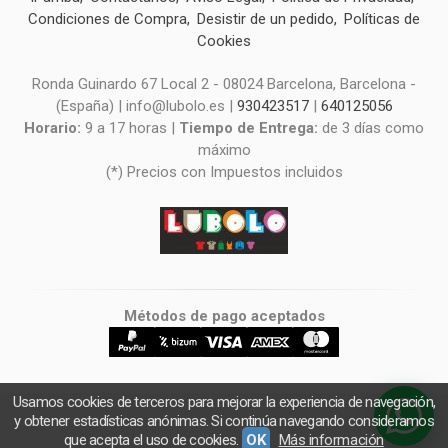
Condiciones de Compra
Desistir de un pedido
Políticas de
Cookies
Ronda Guinardo 67 Local 2 - 08024 Barcelona, Barcelona -
(España) | info@lubolo.es |
930423517
|
640125056
Horario:
9 a 17 horas |
Tiempo de Entrega:
de 3 días como
máximo
(*) Precios con Impuestos incluidos
Métodos de pago aceptados
Usamos cookies de terceros para mejorar la experiencia de navegación,
y obtener estadísticas anónimas. Si continúa navegando consideramos
que acepta el uso de cookies.
OK
Más información