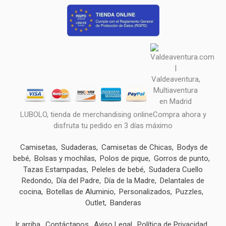
LUBOLO, tienda de merchandising onlineCompra ahora y
disfruta tu pedido en 3 días máximo
Camisetas
Sudaderas
Camisetas de Chicas
Bodys de
bebé
Bolsas y mochilas
Polos de pique
Gorros de punto
Tazas Estampadas
Peleles de bebé
Sudadera Cuello
Redondo
Día del Padre
Día de la Madre
Delantales de
cocina
Botellas de Aluminio
Personalizados
Puzzles
Outlet
Banderas
Ir arriba
Contáctanos
Aviso Legal
Política de Privacidad