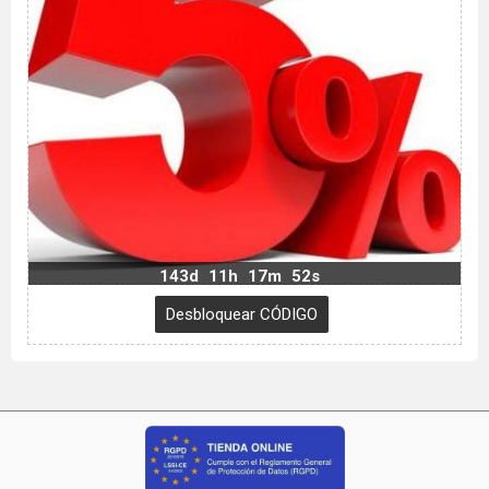
143d
11h
17m
51s