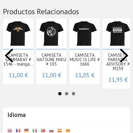
Productos Relacionados
CAMISETA
CAMISETA
CAMISETA
CAMISETA
GAMMARAY #
HATSUNE MIKU
MUSIC IS LIFE #
PARENTAL
1546 - manga...
# 193
1666
ADVISORY #
M259
11,00 €
11,00 €
11,05 €
11,95 €
Idioma