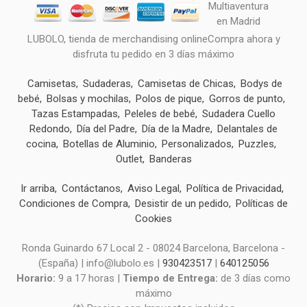
LUBOLO, tienda de merchandising onlineCompra ahora y
disfruta tu pedido en 3 días máximo
Camisetas
Sudaderas
Camisetas de Chicas
Bodys de
bebé
Bolsas y mochilas
Polos de pique
Gorros de punto
Tazas Estampadas
Peleles de bebé
Sudadera Cuello
Redondo
Día del Padre
Día de la Madre
Delantales de
cocina
Botellas de Aluminio
Personalizados
Puzzles
Outlet
Banderas
Ir arriba
Contáctanos
Aviso Legal
Política de Privacidad
Condiciones de Compra
Desistir de un pedido
Políticas de
Cookies
Ronda Guinardo 67 Local 2 - 08024 Barcelona, Barcelona -
(España) | info@lubolo.es |
930423517
|
640125056
Horario:
9 a 17 horas |
Tiempo de Entrega:
de 3 días como
máximo