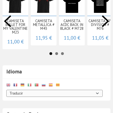
CAMISETA
CAMISETA
CAMISETA
CAMISETA JOY
BULLET FOR
METALLICA #
ACDC BACK IN
DIVISION #
MY VALENTINE
M43
BLACK # M728
M76
M23
11,95 €
11,00 €
11,05 €
11,00 €
Idioma