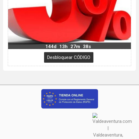
144d
13h
27m
37s