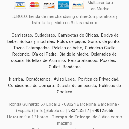
LUBOLO, tienda de merchandising onlineCompra ahora y
disfruta tu pedido en 3 días máximo
Camisetas
Sudaderas
Camisetas de Chicas
Bodys de
bebé
Bolsas y mochilas
Polos de pique
Gorros de punto
Tazas Estampadas
Peleles de bebé
Sudadera Cuello
Redondo
Día del Padre
Día de la Madre
Delantales de
cocina
Botellas de Aluminio
Personalizados
Puzzles
Outlet
Banderas
Ir arriba
Contáctanos
Aviso Legal
Política de Privacidad
Condiciones de Compra
Desistir de un pedido
Políticas de
Cookies
Ronda Guinardo 67 Local 2 - 08024 Barcelona, Barcelona -
(España) | info@lubolo.es |
930423517
|
640125056
Horario:
9 a 17 horas |
Tiempo de Entrega:
de 3 días como
máximo