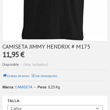
CAMISETA JIMMY HENDRIX # M175
11,95 €
Disponible
-
(Imp. Incluidos)
Costes de envío
Ver descripción
Marca
:
CAMISETA
•
Peso
:
0,25 Kg
TALLA