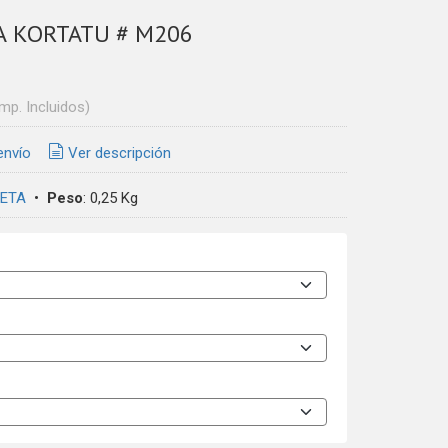
A KORTATU # M206
Imp. Incluidos)
envío
Ver descripción
ETA
•
Peso
:
0,25 Kg