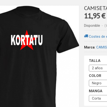
CAMISET
11,95 €
Disponible
-
(
Costes de 
Marca
:
CAMIS
TALLA
COLOR
MANGA