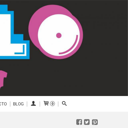
CTO
BLOG
0