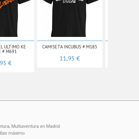
EL ULTIMO KE
CAMISETA INCUBUS # M183
CAMISETA OBI
E # M691
11,95 €
11,
,95 €
 días máximo