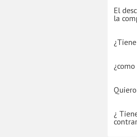
El desc
la com
¿Tienen
¿como 
Quiero
¿ Tien
contra