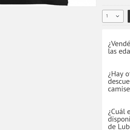
¿Vendé
las ed
¿Hay o
descue
camise
¿Cuál 
disponi
de Lub