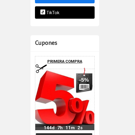
TikTok
Cupones
PRIMERA COMPRA
-5%
144d
7h
11m
1s