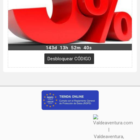
143d
13h
52m
39s