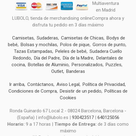
LUBOLO, tienda de merchandising onlineCompra ahora y
disfruta tu pedido en 3 días máximo
Camisetas
Sudaderas
Camisetas de Chicas
Bodys de
bebé
Bolsas y mochilas
Polos de pique
Gorros de punto
Tazas Estampadas
Peleles de bebé
Sudadera Cuello
Redondo
Día del Padre
Día de la Madre
Delantales de
cocina
Botellas de Aluminio
Personalizados
Puzzles
Outlet
Banderas
Ir arriba
Contáctanos
Aviso Legal
Política de Privacidad
Condiciones de Compra
Desistir de un pedido
Políticas de
Cookies
Ronda Guinardo 67 Local 2 - 08024 Barcelona, Barcelona -
(España) | info@lubolo.es |
930423517
|
640125056
Horario:
9 a 17 horas |
Tiempo de Entrega:
de 3 días como
máximo