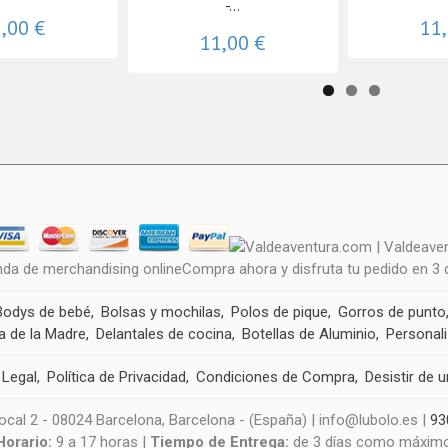
-...
,00 €
11
11,00 €
nda de merchandising onlineCompra ahora y disfruta tu pedido en 3
Bodys de bebé
Bolsas y mochilas
Polos de pique
Gorros de punto
a de la Madre
Delantales de cocina
Botellas de Aluminio
Personal
 Legal
Política de Privacidad
Condiciones de Compra
Desistir de 
cal 2 - 08024 Barcelona, Barcelona - (España) | info@lubolo.es |
93
Horario:
9 a 17 horas |
Tiempo de Entrega:
de 3 días como máxim