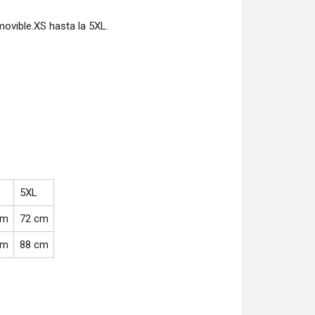
movible.XS hasta la 5XL.
5XL
cm
72 cm
cm
88 cm