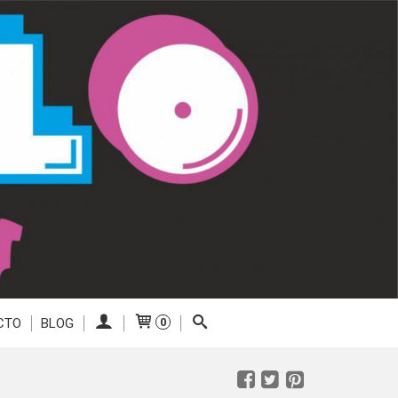
CTO
BLOG
0