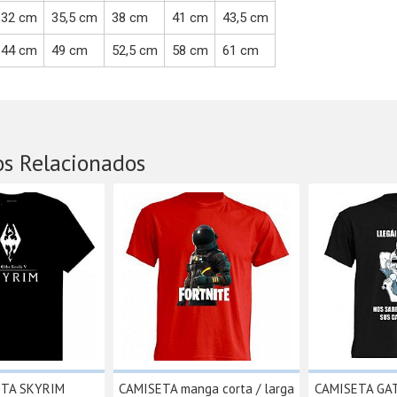
32 cm
35,5 cm
38 cm
41 cm
43,5 cm
44 cm
49 cm
52,5 cm
58 cm
61 cm
os Relacionados
ETA SKYRIM
CAMISETA manga corta / larga
CAMISETA GA