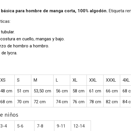
 básica para hombre de manga corta, 100% algodón.
Etiqueta re
ticas:
 tubular.
 costura en cuello, mangas y bajo.
rzo de hombro a hombro.
 de lycra.
XS
S
M
L
XL
XXL
XXXL
4XL
48 cm
51 cm
53,50 cm
56 cm
58 cm
61 cm
66 cm
68 
68 cm
70 cm
72 cm
74 cm
76 cm
78 cm
82 cm
84 
e niños
3-4
5-6
7-8
9-11
12-14