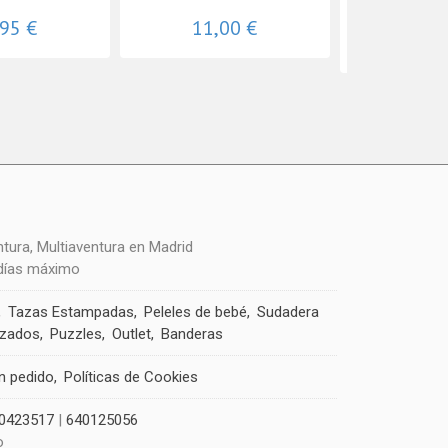
11
,95 €
11,00 €
11,
 días máximo
Tazas Estampadas
Peleles de bebé
Sudadera
izados
Puzzles
Outlet
Banderas
un pedido
Políticas de Cookies
0423517
|
640125056
o