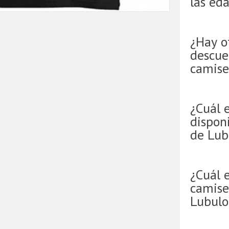
las ed
¿Hay o
descue
camise
¿Cuál 
disponi
de Lub
¿Cuál e
camise
Lubulo