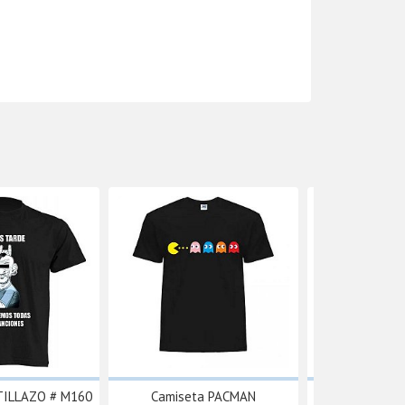
TILLAZO # M160
Camiseta PACMAN
Camiseta - One